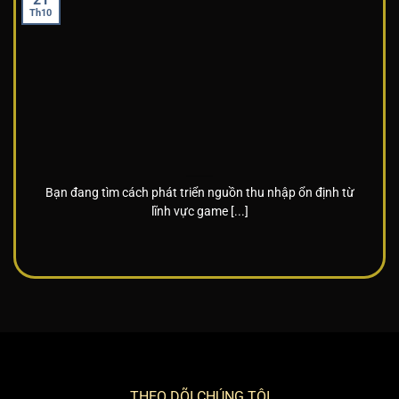
Th10
Bạn đang tìm cách phát triển nguồn thu nhập ổn định từ
lĩnh vực game [...]
THEO DÕI CHÚNG TÔI