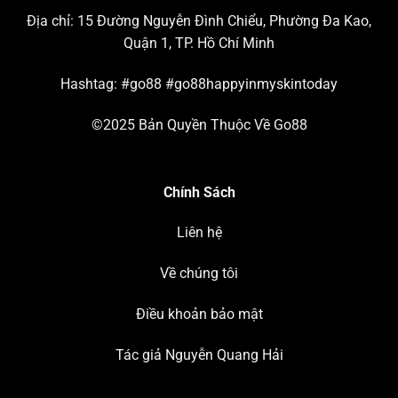
Địa chỉ:
15 Đường Nguyễn Đình Chiểu, Phường Đa Kao,
Quận 1, TP. Hồ Chí Minh
Hashtag: #go88 #go88happyinmyskintoday
©2025 Bản Quyền Thuộc Về Go88
Chính Sách
Liên hệ
Về chúng tôi
Điều khoản bảo mật
Tác giả Nguyễn Quang Hải