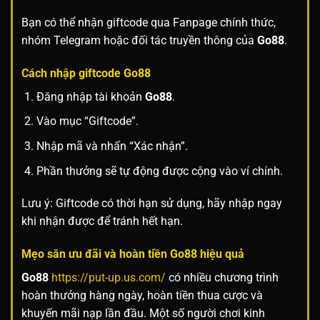
Bạn có thể nhận giftcode qua Fanpage chính thức,
nhóm Telegram hoặc đối tác truyền thông của
Go88
.
Cách nhập giftcode
Go88
Đăng nhập tài khoản
Go88
.
Vào mục “Giftcode”.
Nhập mã và nhấn “Xác nhận”.
Phần thưởng sẽ tự động được cộng vào ví chính.
Lưu ý: Giftcode có thời hạn sử dụng, hãy nhập ngay
khi nhận được để tránh hết hạn.
Mẹo săn ưu đãi và hoàn tiền
Go88
hiệu quả
Go88
https://put-up.us.com/
có nhiều chương trình
hoàn thưởng hàng ngày, hoàn tiền thua cược và
khuyến mãi nạp lần đầu. Một số người chơi kinh