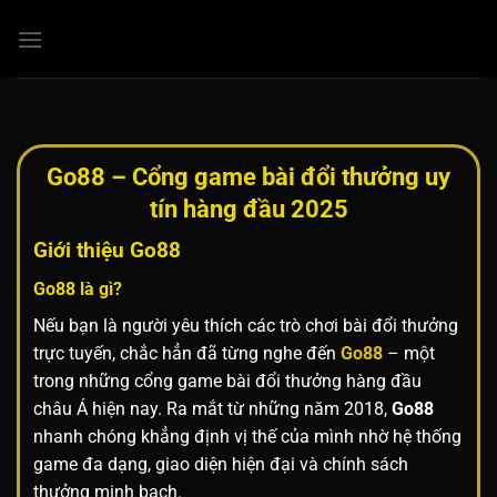
Chuyển
đến
nội
dung
Go88 – Cổng game bài đổi thưởng uy
tín hàng đầu 2025
Giới thiệu
Go88
Go88
là gì?
Nếu bạn là người yêu thích các trò chơi bài đổi thưởng
trực tuyến, chắc hẳn đã từng nghe đến
Go88
– một
trong những cổng game bài đổi thưởng hàng đầu
châu Á hiện nay. Ra mắt từ những năm 2018,
Go88
nhanh chóng khẳng định vị thế của mình nhờ hệ thống
game đa dạng, giao diện hiện đại và chính sách
thưởng minh bạch.