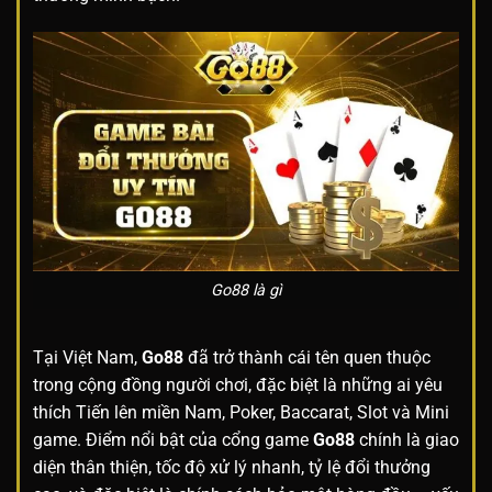
Go88 là gì
Tại Việt Nam,
Go88
đã trở thành cái tên quen thuộc
trong cộng đồng người chơi, đặc biệt là những ai yêu
thích Tiến lên miền Nam, Poker, Baccarat, Slot và Mini
game. Điểm nổi bật của cổng game
Go88
chính là giao
diện thân thiện, tốc độ xử lý nhanh, tỷ lệ đổi thưởng