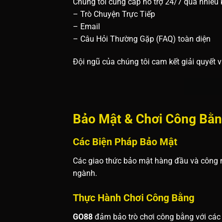
Chúng tôi cung cấp hỗ trợ 24/7 qua nhiều 
– Trò Chuyện Trực Tiếp
– Email
– Câu Hỏi Thường Gặp (FAQ) toàn diện
Đội ngũ của chúng tôi cam kết giải quyết
Bảo Mật & Chơi Công Bằ
Các Biện Pháp Bảo Mật
Các giao thức bảo mật hàng đầu và công n
ngành.
Thực Hành Chơi Công Bằng
GO88
đảm bảo trò chơi công bằng với các