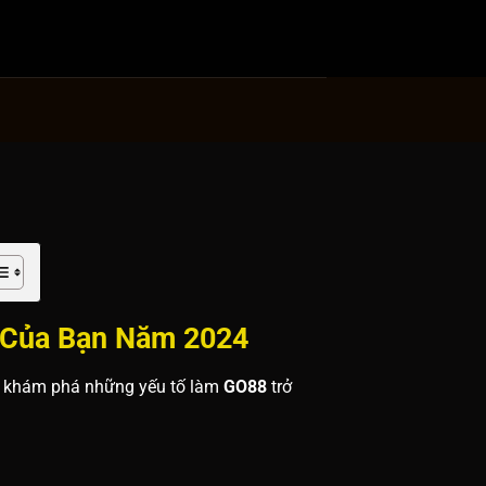
u Của Bạn Năm 2024
ng khám phá những yếu tố làm
GO88
trở