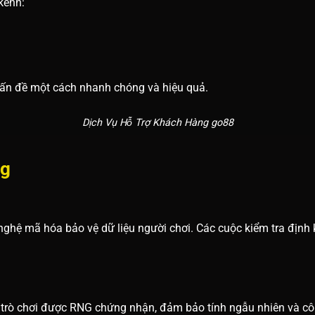
kênh:
 vấn đề một cách nhanh chóng và hiệu quả.
Dịch Vụ Hỗ Trợ Khách Hàng go88
ng
ghệ mã hóa bảo vệ dữ liệu người chơi. Các cuộc kiểm tra định 
 trò chơi được RNG chứng nhận, đảm bảo tính ngẫu nhiên và cô