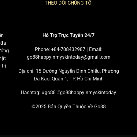
THEO DÕI CHÚNG TÔI
ến
Hỗ Trợ Trực Tuyến 24/7
 đa
Phone:
+84-708432987
|
Email:
hưởng
go88happyinmyskintoday@gmail.com
mật
trí
Địa chỉ:
15 Đường Nguyễn Đình Chiểu, Phường
Đa Kao, Quận 1, TP. Hồ Chí Minh
Hashtag: #go88 #go88happyinmyskintoday
©2025 Bản Quyền Thuộc Về Go88